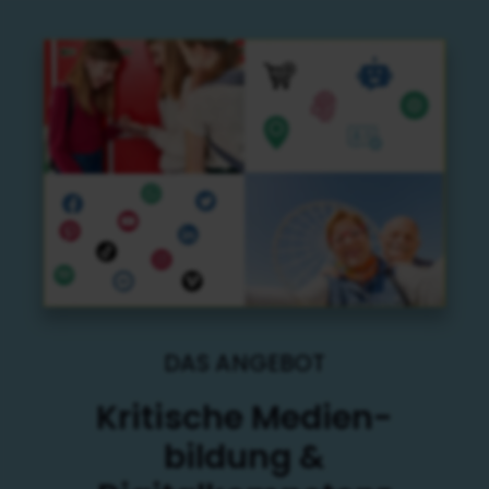
DAS ANGEBOT
Kriti­sche Medien­
bildung &