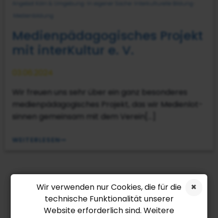
Angebot Köln & Umgebung
·
In eigener Sache
·
Interkulturelle Bildung
·
Medienbildung
Medi­en­päd­ago­gi­sches Projekt
mit inter­Kul­tur e. V.
03.06.2024
Wir freuen uns sehr über ein ganz beson­de­res
medi­en­päd­ago­gi­sches Projekt, das wir Medi­en­lot­
sin­nen gemein­sam mit dem Verein[…]
WEITERLESEN
Projekte & News
Wir verwenden nur Cookies, die für die
technische Funktionalität unserer
Kategorien
Website erforderlich sind. Weitere